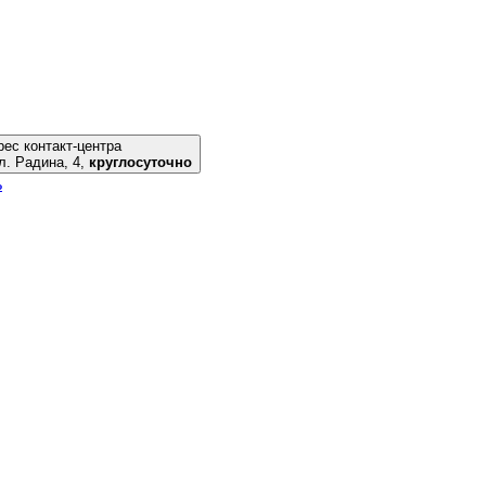
ес контакт-центра
риуполь, ул. Радина, 4,
круглосуточно
ь