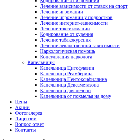
Кодирование от игромании
Лечение зависимости от ставок на спорт
Лечение игромании
Лечение игромании у подростков
Лечение интернет-зависимости
Лечение токсикомании
Кодирование от курения
Лечение табакокурения
Лечение лекарственной зависимости
Наркологическая помощь
Консультация нарколога
Капельницы
Капельница Цитофлавин
Капельница Реамберина
Капельница Пентоксифиллина
Капельница Дексаметазона
Капельница для печени
Капельница от похмелья на дому
Цены
Акции
Фотогалерея
Лицензии
Вопрос-ответ
Контакты