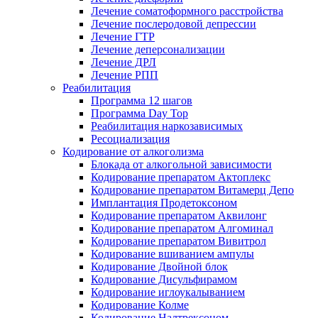
Лечение соматоформного расстройства
Лечение послеродовой депрессии
Лечение ГТР
Лечение деперсонализации
Лечение ДРЛ
Лечение РПП
Реабилитация
Программа 12 шагов
Программа Day Top
Реабилитация наркозависимых
Ресоциализация
Кодирование от алкоголизма
Блокада от алкогольной зависимости
Кодирование препаратом Актоплекс
Кодирование препаратом Витамерц Депо
Имплантация Продетоксоном
Кодирование препаратом Аквилонг
Кодирование препаратом Алгоминал
Кодирование препаратом Вивитрол
Кодирование вшиванием ампулы
Кодирование Двойной блок
Кодирование Дисульфирамом
Кодирование иглоукалыванием
Кодирование Колме
Кодирование Налтрексоном