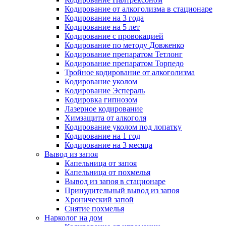
Кодирование от алкоголизма в стационаре
Кодирование на 3 года
Кодирование на 5 лет
Кодирование с провокацией
Кодирование по методу Довженко
Кодирование препаратом Тетлонг
Кодирование препаратом Торпедо
Тройное кодирование от алкоголизма
Кодирование уколом
Кодирование Эспераль
Кодировка гипнозом
Лазерное кодирование
Химзащита от алкоголя
Кодирование уколом под лопатку
Кодирование на 1 год
Кодирование на 3 месяца
Вывод из запоя
Капельница от запоя
Капельница от похмелья
Вывод из запоя в стационаре
Принудительный вывод из запоя
Хронический запой
Снятие похмелья
Нарколог на дом