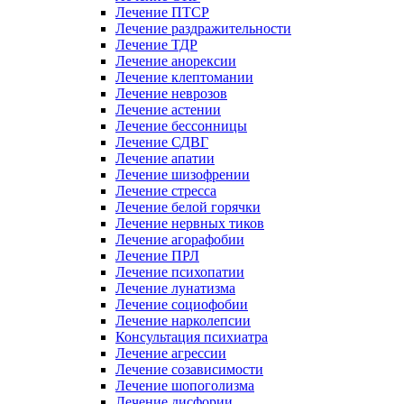
Лечение ПТСР
Лечение раздражительности
Лечение ТДР
Лечение анорексии
Лечение клептомании
Лечение неврозов
Лечение астении
Лечение бессонницы
Лечение СДВГ
Лечение апатии
Лечение шизофрении
Лечение стресса
Лечение белой горячки
Лечение нервных тиков
Лечение агорафобии
Лечение ПРЛ
Лечение психопатии
Лечение лунатизма
Лечение социофобии
Лечение нарколепсии
Консультация психиатра
Лечение агрессии
Лечение созависимости
Лечение шопоголизма
Лечение дисфории