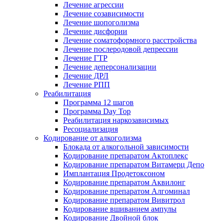
Лечение агрессии
Лечение созависимости
Лечение шопоголизма
Лечение дисфории
Лечение соматоформного расстройства
Лечение послеродовой депрессии
Лечение ГТР
Лечение деперсонализации
Лечение ДРЛ
Лечение РПП
Реабилитация
Программа 12 шагов
Программа Day Top
Реабилитация наркозависимых
Ресоциализация
Кодирование от алкоголизма
Блокада от алкогольной зависимости
Кодирование препаратом Актоплекс
Кодирование препаратом Витамерц Депо
Имплантация Продетоксоном
Кодирование препаратом Аквилонг
Кодирование препаратом Алгоминал
Кодирование препаратом Вивитрол
Кодирование вшиванием ампулы
Кодирование Двойной блок