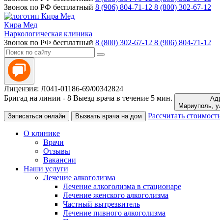
Звонок по РФ бесплатный
8 (906) 804-71-12
8 (800) 302-67-12
Кира Мед
Наркологическая клиника
Звонок по РФ бесплатный
8 (800) 302-67-12
8 (906) 804-71-12
Лицензия: Л041-01186-69/00342824
Бригад на линии -
8
Выезд врача в течение 5 мин.
Адр
Ма
Рассчитать стоимост
Записаться онлайн
Вызвать врача на дом
О клинике
Врачи
Отзывы
Вакансии
Наши услуги
Лечение алкоголизма
Лечение алкоголизма в стационаре
Лечение женского алкоголизма
Частный вытрезвитель
Лечение пивного алкоголизма