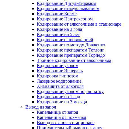
Кодирование Дисульфирамом
Кодирование иглоукалыванием
Кодирование Колме
Кодирование Налтрексоном
Кодирование от алкоголизма в стационаре
Кодирование на 3 года
Кодирование на 5 лет
Кодирование с провокацией
Кодирование по методу Довженко
Кодирование препаратом Тетлонг
Кодирование препаратом Торпедо
Тройное кодирование от алкоголизма
Кодирование уколом
Кодирование Эспераль
Кодировка гипнозом
Лазерное кодирование
Химзащита от алкоголя
Кодирование уколом под лопатку
Кодирование на 1 год
Кодирование на 3 месяца
Вывод из запоя
Капельница от запоя
Капельница от похмелья
Вывод из запоя в стационаре
Принудительный вывод из запоя