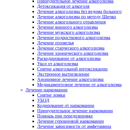
Принудительное лечение алкоголизма
Детоксикация от алкоголя
Лечение алкоголизма без ведома больного
Лечение алкоголизма по методу Шичко
Лечение алкогольного отравления
Лечение винного алкоголизма
Лечение мужского алкоголизма
Лечение подросткового алкоголизма
Лечение похмелья
Лечение старческого алкоголизма
Лечение хронического алкоголизма
Раскодирование от алкоголизма
Укол от алкоголизма
Снятие алкогольной интоксикации
Экстренное вытрезвление
Анонимное лечение алкоголизма
Медикаментозное лечение от алкоголизма
Лечение наркомании
Снятие ломки
УБОД
Кодирование от наркомании
Принудительное лечение наркомании
Помощь при передозировке
Лечение героиновой наркомании
Лечение зависимости от амфетамина