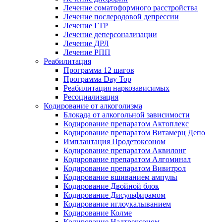
Лечение соматоформного расстройства
Лечение послеродовой депрессии
Лечение ГТР
Лечение деперсонализации
Лечение ДРЛ
Лечение РПП
Реабилитация
Программа 12 шагов
Программа Day Top
Реабилитация наркозависимых
Ресоциализация
Кодирование от алкоголизма
Блокада от алкогольной зависимости
Кодирование препаратом Актоплекс
Кодирование препаратом Витамерц Депо
Имплантация Продетоксоном
Кодирование препаратом Аквилонг
Кодирование препаратом Алгоминал
Кодирование препаратом Вивитрол
Кодирование вшиванием ампулы
Кодирование Двойной блок
Кодирование Дисульфирамом
Кодирование иглоукалыванием
Кодирование Колме
Кодирование Налтрексоном