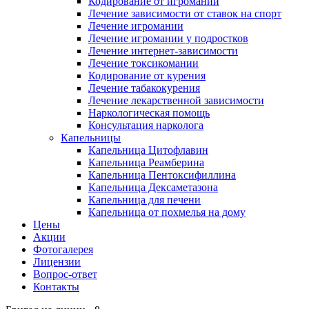
Кодирование от игромании
Лечение зависимости от ставок на спорт
Лечение игромании
Лечение игромании у подростков
Лечение интернет-зависимости
Лечение токсикомании
Кодирование от курения
Лечение табакокурения
Лечение лекарственной зависимости
Наркологическая помощь
Консультация нарколога
Капельницы
Капельница Цитофлавин
Капельница Реамберина
Капельница Пентоксифиллина
Капельница Дексаметазона
Капельница для печени
Капельница от похмелья на дому
Цены
Акции
Фотогалерея
Лицензии
Вопрос-ответ
Контакты