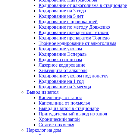
Кодирование от алкоголизма в стационаре
Кодирование на 3 года
Кодирование на 5 лет
Кодирование с провокацией
Кодирование по методу Довженко
Кодирование препаратом Тетлонг
Кодирование препаратом Торпедо
Тройное кодирование от алкоголизма
Кодирование уколом
Кодирование Эспераль
Кодировка гипнозом
Лазерное кодирование
Химзащита от алкоголя
Кодирование уколом под лопатку
Кодирование на 1 год
Кодирование на 3 месяца
Вывод из запоя
Капельница от запоя
Капельница от похмелья
Вывод из запоя в стационаре
Принудительный вывод из запоя
Хронический запой
Снятие похмелья
Нарколог на дом