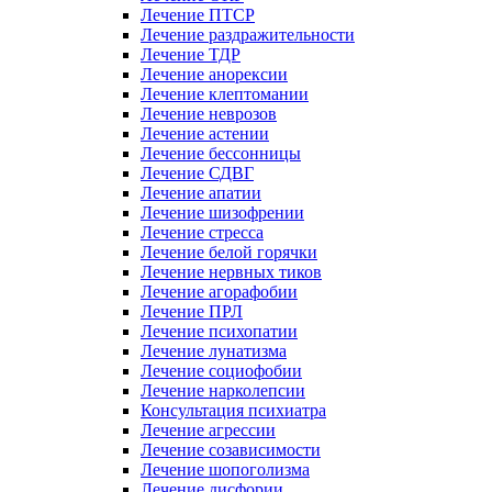
Лечение ПТСР
Лечение раздражительности
Лечение ТДР
Лечение анорексии
Лечение клептомании
Лечение неврозов
Лечение астении
Лечение бессонницы
Лечение СДВГ
Лечение апатии
Лечение шизофрении
Лечение стресса
Лечение белой горячки
Лечение нервных тиков
Лечение агорафобии
Лечение ПРЛ
Лечение психопатии
Лечение лунатизма
Лечение социофобии
Лечение нарколепсии
Консультация психиатра
Лечение агрессии
Лечение созависимости
Лечение шопоголизма
Лечение дисфории