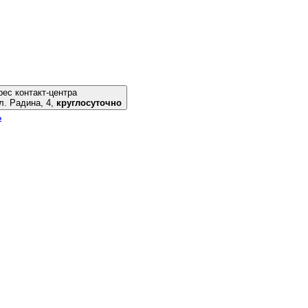
ес контакт-центра
риуполь, ул. Радина, 4,
круглосуточно
ь