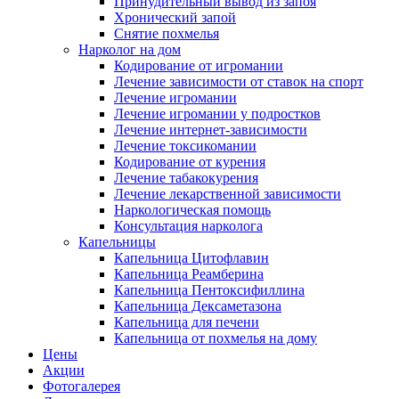
Принудительный вывод из запоя
Хронический запой
Снятие похмелья
Нарколог на дом
Кодирование от игромании
Лечение зависимости от ставок на спорт
Лечение игромании
Лечение игромании у подростков
Лечение интернет-зависимости
Лечение токсикомании
Кодирование от курения
Лечение табакокурения
Лечение лекарственной зависимости
Наркологическая помощь
Консультация нарколога
Капельницы
Капельница Цитофлавин
Капельница Реамберина
Капельница Пентоксифиллина
Капельница Дексаметазона
Капельница для печени
Капельница от похмелья на дому
Цены
Акции
Фотогалерея