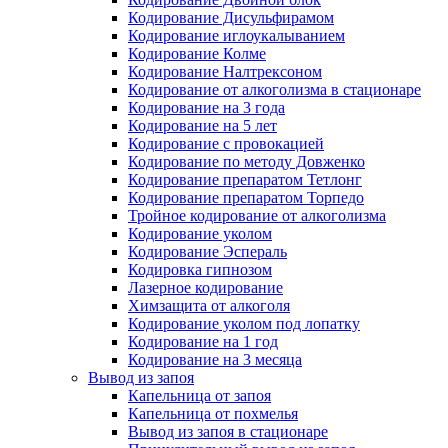
Кодирование Дисульфирамом
Кодирование иглоукалыванием
Кодирование Колме
Кодирование Налтрексоном
Кодирование от алкоголизма в стационаре
Кодирование на 3 года
Кодирование на 5 лет
Кодирование с провокацией
Кодирование по методу Довженко
Кодирование препаратом Тетлонг
Кодирование препаратом Торпедо
Тройное кодирование от алкоголизма
Кодирование уколом
Кодирование Эспераль
Кодировка гипнозом
Лазерное кодирование
Химзащита от алкоголя
Кодирование уколом под лопатку
Кодирование на 1 год
Кодирование на 3 месяца
Вывод из запоя
Капельница от запоя
Капельница от похмелья
Вывод из запоя в стационаре