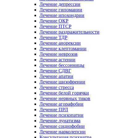
Лечение депрессии
Лечение гипомании
Лечение ипохондрии
Лечение ОКР
Лечение ПТСР
Лечение раздражительности
Лечение ТДР
Лечение анорексии
Лечение клептомании
Лечение неврозов
Лечение астении
Лечение бессонницы
Лечение СДВГ
Лечение апатии
Лечение шизофрении
Лечение стресса
Лечение белой горячки
Лечение нервных тиков
Лечение агорафобии
Лечение ПРЛ
Лечение психопатии
Лечение лунатизма
Лечение социофобии
Лечение нарколепсии
Консультация психиатра