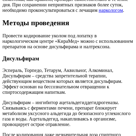
дня. При сохранении неприятных признаков более суток,
необходимо проконсультироваться с лечащим
наркологом
.
Методы проведения
Провести кодирование уколом под лопатку в
наркологическом центре «КираМед» можно с использованием
препаратов на основе дисульфирама и налтрексона.
Дисульфирам
Эспераль, Торпедо, Тетарум, Аквильног, Алкоминал,
Дисульфирам – средства запретительной терапии,
действующим веществом которых является дисульфирам.
Эффект основан на бессознательном отвращении к
спиртосодержащим напиткам.
Дисульфирам – ингибитор ацетальдегиддегидрогеназы.
Связываясь с ферментами печени, препарат блокирует
метаболизм уксусного альдегида до безопасного углекислого
газа и воды. Ацетальдегид, накапливаясь в организме,
провоцирует острое отравление.
После кодирования даже незначительная доза спиртного