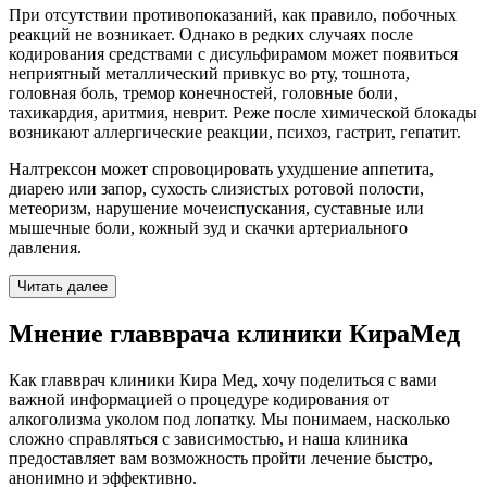
При отсутствии противопоказаний, как правило, побочных
реакций не возникает. Однако в редких случаях после
кодирования средствами с дисульфирамом может появиться
неприятный металлический привкус во рту, тошнота,
головная боль, тремор конечностей, головные боли,
тахикардия, аритмия, неврит. Реже после химической блокады
возникают аллергические реакции, психоз, гастрит, гепатит.
Налтрексон может спровоцировать ухудшение аппетита,
диарею или запор, сухость слизистых ротовой полости,
метеоризм, нарушение мочеиспускания, суставные или
мышечные боли, кожный зуд и скачки артериального
давления.
Читать далее
Мнение главврача клиники КираМед
Как главврач клиники Кира Мед, хочу поделиться с вами
важной информацией о процедуре кодирования от
алкоголизма уколом под лопатку. Мы понимаем, насколько
сложно справляться с зависимостью, и наша клиника
предоставляет вам возможность пройти лечение быстро,
анонимно и эффективно.