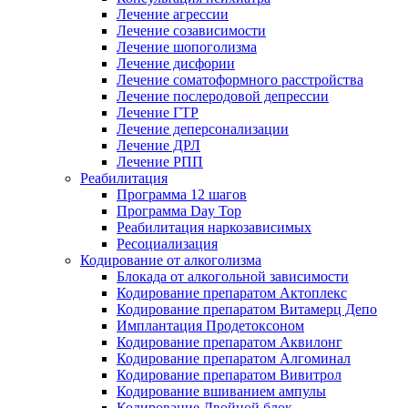
Лечение агрессии
Лечение созависимости
Лечение шопоголизма
Лечение дисфории
Лечение соматоформного расстройства
Лечение послеродовой депрессии
Лечение ГТР
Лечение деперсонализации
Лечение ДРЛ
Лечение РПП
Реабилитация
Программа 12 шагов
Программа Day Top
Реабилитация наркозависимых
Ресоциализация
Кодирование от алкоголизма
Блокада от алкогольной зависимости
Кодирование препаратом Актоплекс
Кодирование препаратом Витамерц Депо
Имплантация Продетоксоном
Кодирование препаратом Аквилонг
Кодирование препаратом Алгоминал
Кодирование препаратом Вивитрол
Кодирование вшиванием ампулы
Кодирование Двойной блок