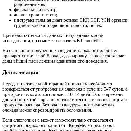
родственников;
физикальный осмотр;
анализ крови и мочи;
инструментальная диагностика: ЭКГ, ЭЭГ, УЗИ органов
грудной клетки и брюшной полости, почек.
При недостаточности данных, полученных в ходе
исследования, врач может назначить КТ или МРТ.
На основании полученных сведений нарколог подбирает
препарат химической блокады, дозировку, а также составляет
дальнейший план лечения аддиктивного поведения.
Детоксикация
Перед запретительной терапией пациенту необходимо
воздержаться от употребления алкоголя в течение 5–7 суток, а
при хроническом алкоголизме – 10–14 дней. Этого времени
достаточно, чтобы организм очистился от этилового спирта и
продуктов распада. Без такого воздержания химическая
блокада может спровоцировать осложнения.
Если алкоголик не может самостоятельно отказаться от
спиртного, наркологи клиники «КираМед» предлагают
пройти детоксакацию. Курс направлен на ускоренное