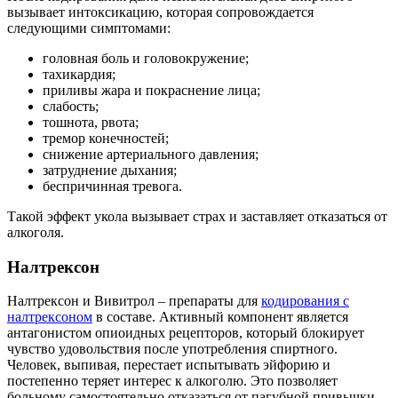
вызывает интоксикацию, которая сопровождается
следующими симптомами:
головная боль и головокружение;
тахикардия;
приливы жара и покраснение лица;
слабость;
тошнота, рвота;
тремор конечностей;
снижение артериального давления;
затруднение дыхания;
беспричинная тревога.
Такой эффект укола вызывает страх и заставляет отказаться от
алкоголя.
Налтрексон
Налтрексон и Вивитрол – препараты для
кодирования с
налтрексоном
в составе. Активный компонент является
антагонистом опиоидных рецепторов, который блокирует
чувство удовольствия после употребления спиртного.
Человек, выпивая, перестает испытывать эйфорию и
постепенно теряет интерес к алкоголю. Это позволяет
больному самостоятельно отказаться от пагубной привычки.