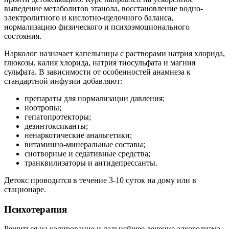
выведение метаболитов этанола, восстановление водно-
электролитного и кислотно-щелочного баланса,
нормализацию физического и психоэмоционального
состояния.
Нарколог назначает капельницы с растворами натрия хлорида,
глюкозы, калия хлорида, натрия тиосульфата и магния
сульфата. В зависимости от особенностей анамнеза к
стандартной инфузии добавляют:
препараты для нормализации давления;
ноотропы;
гепатопротекторы;
дезинтоксиканты;
ненаркотические анальгетики;
витаминно-минеральные составы;
снотворные и седативные средства;
транквилизаторы и антидепрессанты.
Детокс проводится в течение 3-10 суток на дому или в
стационаре.
Психотерапия
Решиться на кодирование и дальнейшее лечение алкоголизма,