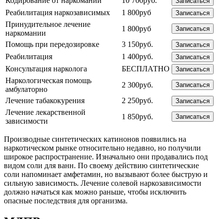
Кодирование от наркомании
10 700руб.
Записаться
Реабилитация наркозависимых
1 800руб
Записаться
Принудительное лечение
1 800руб
Записаться
наркомании
Помощь при передозировке
3 150руб.
Записаться
Реабилитация
1 400руб.
Записаться
Консультация нарколога
БЕСПЛАТНО
Записаться
Наркологическая помощь
2 300руб.
Записаться
амбулаторно
Лечение табакокурения
2 250руб.
Записаться
Лечение лекарственной
1 850руб.
Записаться
зависимости
Производные синтетических катинонов появились на
наркотическом рынке относительно недавно, но получили
широкое распространение. Изначально они продавались под
видом соли для ванн. По своему действию синтетические
соли напоминает амфетамин, но вызывают более быструю и
сильную зависимость. Лечение солевой наркозависимости
должно начаться как можно раньше, чтобы исключить
опасные последствия для организма.