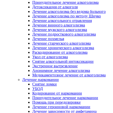
Принудительное лечение алкоголизма
Детоксикация от алкоголя
Лечение алкоголизма без ведома больного
Лечение алкоголизма по методу Шичко
Лечение алкогольного отравления
Лечение винного алкоголизма
Лечение мужского алкоголизма
Лечение подросткового алкоголизма
Лечение похмелья
Лечение старческого алкоголизма
Лечение хронического алкоголизма
Раскодирование от алкоголизма
Укол от алкоголизма
Снятие алкогольной интоксикации
Экстренное вытрезвление
Анонимное лечение алкоголизма
Медикаментозное лечение от алкоголизма
Лечение наркомании
Снятие ломки
УБОД
Кодирование от наркомании
Принудительное лечение наркомании
Помощь при передозировке
Лечение героиновой наркомании
Лечение зависимости от амфетамина