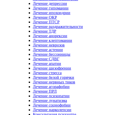
Лечение депрессии
Лечение гипомании
Лечение ипохондрии
Лечение ОКР
Лечение ПТСР
Лечение раздражительности
Лечение ТДР
Лечение анорексии
Лечение клептомании
Лечение неврозов
Лечение астении
Лечение бессонницы
Лечение СДВГ
Лечение апатии
Лечение шизофрении
Лечение стресса
Лечение белой горячки
Лечение нервных тиков
Лечение агорафобии
Лечение ПРЛ
Лечение психопатии
Лечение лунатизма
Лечение социофобии
Лечение нарколепсии
Консультация психиатра