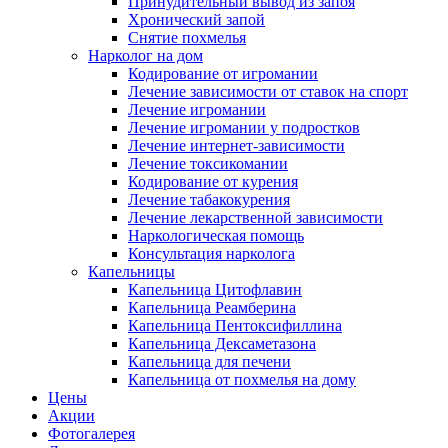
Принудительный вывод из запоя
Хронический запой
Снятие похмелья
Нарколог на дом
Кодирование от игромании
Лечение зависимости от ставок на спорт
Лечение игромании
Лечение игромании у подростков
Лечение интернет-зависимости
Лечение токсикомании
Кодирование от курения
Лечение табакокурения
Лечение лекарственной зависимости
Наркологическая помощь
Консультация нарколога
Капельницы
Капельница Цитофлавин
Капельница Реамберина
Капельница Пентоксифиллина
Капельница Дексаметазона
Капельница для печени
Капельница от похмелья на дому
Цены
Акции
Фотогалерея