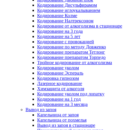
Кодирование Дисульфирамом
Кодирование иглоукалыванием
Кодирование Колме
Кодирование Налтрексоном
Кодирование от алкоголизма в стационаре
Кодирование на 3 года
Кодирование на 5 лет
Кодирование с провокацией
Кодирование по методу Довженко
Кодирование препаратом Тетлонг
Кодирование препаратом Торпедо
Тройное кодирование от алкоголизма
Кодирование уколом
Кодирование Эспераль
Кодировка гипнозом
Лазерное кодирование
Химзащита от алкоголя
Кодирование уколом под лопатку
Кодирование на 1 год
Кодирование на 3 месяца
Вывод из запоя
Капельница от запоя
Капельница от похмелья
Вывод из запоя в стационаре