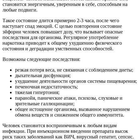
становится энергичным, уверенным в себе, способным на
любые подвиги.
Такое состояние длится примерно 2-3 часа, после чего
наступает спад эмоций. С целью повторения состояние
эйфории человек повышает дозу, что вызывает опасные
последствия для организма. Регулярное употребление
наркотика приводит к общему ухудшению физического
состояния и деградации умственных способностей.
Возможны следующие последствия:
резкая потеря веса, не связанная с соблюдением диеты;
дыхательная дисфункция;
ухудшение деятельности органов системы пищеварения;
печеночная недостаточность;
тяжелая гипертония;
паранойя, панические атаки, психозы, слуховые и
зрительные галлюцинации;
общее истощение организма, вызванное нарушением
обмена веществ и снижением общего иммунитета.
Человек становится восприимчивым к любым видам
инфекции. При инъекционном введении препарата высок
риск таких заболеваний как ВИЧ, вирусный гепатит, сепсис.