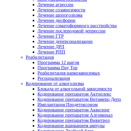
Лечение агрессии
Лечение созависимости
Лечение шопоголизма
Лечение дисфории
Лечение соматоформного расстройства
Лечение послеродовой депрессии
Лечение ГТР
Лечение деперсонализации
Лечение ДРЛ
Лечение РПП
Реабилитация
Программа 12 шагов
Программа Day Top
Реабилитация наркозависимых
Ресоциализация
Кодирование от алкоголизма
Блокада от алкогольной зависимости
Кодирование препаратом Актоплекс
Кодирование препаратом Витамерц Депо
Имплантация Продетоксоном
Кодирование препаратом Аквилонг
Кодирование препаратом Алгоминал
Кодирование препаратом Вивитрол
Кодирование вшиванием ампулы
Кодирование Двойной блок