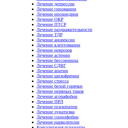
Лечение депрессии
Лечение гипомании
Лечение ипохондрии
Лечение ОКР
Лечение ПТСР
Лечение раздражительности
Лечение ТДР
Лечение анорексии
Лечение клептомании
Лечение неврозов
Лечение астении
Лечение бессонницы
Лечение СДВГ
Лечение апатии
Лечение шизофрении
Лечение стресса
Лечение белой горячки
Лечение нервных тиков
Лечение агорафобии
Лечение ПРЛ
Лечение психопатии
Лечение лунатизма
Лечение социофобии
Лечение нарколепсии
Консультация психиатра