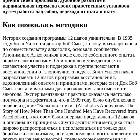
причин своей проблемы, духовное развитие и
кардинальная перемена своих нравственных установок
путем работы над собой, переходя от шага к шагу
.
Как появилась методика
История создания программы 12 шагов удивительна. В 1935
году Билл Уилсон и доктор Боб Смит, к слову, врач-нарколог и
по совместительству алкоголик, основали сообщество
Анонимных Алкоголиков после своего собственного опыта в
борьбе с алкоголизмом. Они пришли к убеждению, что
совместное участие и поддержка в группе помогают в
восстановлении от злополучного недуга. Билл Уилсон начал
разрабатывать 12 шагов программы восстановления,
вдохновленный опытом и принципами, которые он и Док Боб
Смит считали важными для преодоления зависимости от
алкоголя. Экспериментальная практика оказалась настолько
популярна и эффективна, что в 1939 году было опубликовано
первое издание "Большой книги" (Alcoholics Anonymous: The
Story of How More Than One Hundred Men Have Recovered from
Alcoholism), в котором были впервые представлены 12 шагов
и описаны их принципы. Спустя десятилетия методика стала
широко распространяться и использоваться не только для
борьбы с алкоголизмом, но и для помощи в восстановлении от
других видов зависимостей, среди которых наркомания и