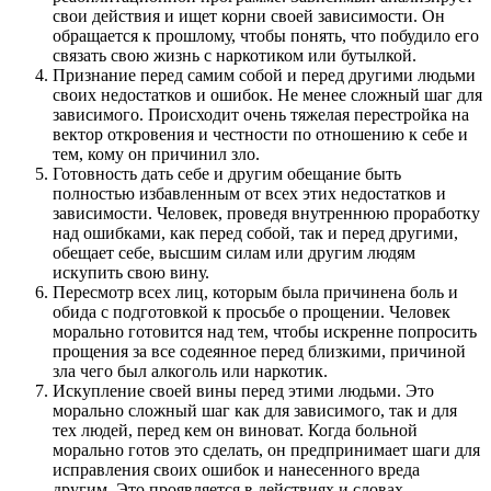
свои действия и ищет корни своей зависимости. Он
обращается к прошлому, чтобы понять, что побудило его
связать свою жизнь с наркотиком или бутылкой.
Признание перед самим собой и перед другими людьми
своих недостатков и ошибок. Не менее сложный шаг для
зависимого. Происходит очень тяжелая перестройка на
вектор откровения и честности по отношению к себе и
тем, кому он причинил зло.
Готовность дать себе и другим обещание быть
полностью избавленным от всех этих недостатков и
зависимости. Человек, проведя внутреннюю проработку
над ошибками, как перед собой, так и перед другими,
обещает себе, высшим силам или другим людям
искупить свою вину.
Пересмотр всех лиц, которым была причинена боль и
обида с подготовкой к просьбе о прощении. Человек
морально готовится над тем, чтобы искренне попросить
прощения за все содеянное перед близкими, причиной
зла чего был алкоголь или наркотик.
Искупление своей вины перед этими людьми. Это
морально сложный шаг как для зависимого, так и для
тех людей, перед кем он виноват. Когда больной
морально готов это сделать, он предпринимает шаги для
исправления своих ошибок и нанесенного вреда
другим. Это проявляется в действиях и словах,