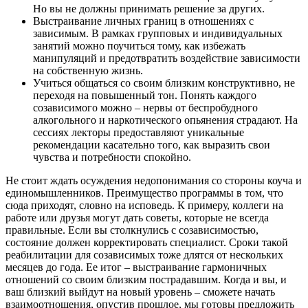
Но вы не должны принимать решение за других.
Выстраивание личных границ в отношениях с
зависимым. В рамках групповых и индивидуальных
занятий можно поучиться тому, как избежать
манипуляций и предотвратить воздействие зависимости
на собственную жизнь.
Учиться общаться со своим близким конструктивно, не
переходя на повышенный тон. Понять каждого
созависимого можно – нервы от беспробудного
алкогольного и наркотического опьянения страдают. На
сессиях лекторы предоставляют уникальные
рекомендации касательно того, как выразить свои
чувства и потребности спокойно.
Не стоит ждать осуждения недопонимания со стороны коуча и
единомышленников. Преимущество программы в том, что
сюда приходят, словно на исповедь. К примеру, коллеги на
работе или друзья могут дать советы, которые не всегда
правильные. Если вы столкнулись с созависимостью,
состояние должен корректировать специалист. Сроки такой
реабилитации для созависимых тоже длятся от нескольких
месяцев до года. Ее итог – выстраивание гармоничных
отношений со своим близким пострадавшим. Когда и вы, и
ваш близкий выйдут на новый уровень – сможете начать
взаимоотношения, опустив прошлое, мы готовы предложить