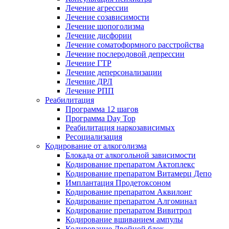
Лечение агрессии
Лечение созависимости
Лечение шопоголизма
Лечение дисфории
Лечение соматоформного расстройства
Лечение послеродовой депрессии
Лечение ГТР
Лечение деперсонализации
Лечение ДРЛ
Лечение РПП
Реабилитация
Программа 12 шагов
Программа Day Top
Реабилитация наркозависимых
Ресоциализация
Кодирование от алкоголизма
Блокада от алкогольной зависимости
Кодирование препаратом Актоплекс
Кодирование препаратом Витамерц Депо
Имплантация Продетоксоном
Кодирование препаратом Аквилонг
Кодирование препаратом Алгоминал
Кодирование препаратом Вивитрол
Кодирование вшиванием ампулы
Кодирование Двойной блок