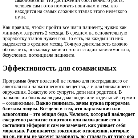
самопознания. По достижении собственного роста,
человек сам готов помогать новичкам и тем, кто
находится на самых сложных этапах этого нелегкого
пути.
Как правило, чтобы пройти все шаги пациенту, нужно как
минимум затратить 2 месяца. В среднем на основательную
проработку этапов нужен год. То есть, на каждый из них
выделяется в среднем месяц. Точную длительность сложно
обозначить, поскольку зависит это от стадии зависимости и,
безусловно, потенциала пациента.
Эффективность для созависимых
Программа будет полезной не только для пострадавшего от
алкоголя или наркотического вещества, а и для ближайшего
окружения. Зачастую это супруги, дети или родители. В
наркологии близким людям даже выделили отдельный термин
– созависимые.
Важно понимать, зачем нужна программа
близким людям. Все дело в том, что наркомания или
алкоголизм – это общая беда. Человек, который наблюдает
ежедневно распитие спиртного или нахождение его в
состоянии эйфории и сам не замечает, как убивает себя
морально. Развиваются токсичные отношения, которые
ни он, ни вы не захочет разорвать, но страдать от этого оба