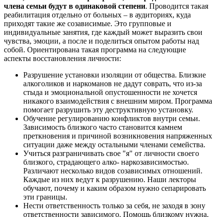
члена семьи будут в одинаковой степени
. Проводится такая
реабилитация отдельно от больных – в аудиториях, куда
приходят такие же созависимые. Это групповые и
индивидуальные занятия, где каждый может выразить свои
чувства, эмоции, а после и поделиться опытом работы над
собой. Ориентирована такая программа на следующие
аспекты восстановления личности:
Разрушение установки изоляции от общества. Близкие
алкоголиков и наркоманов не дадут соврать, что из-за
стыда и эмоциональной опустошенности не хочется
никакого взаимодействия с внешним миром. Программа
помогает разрушить эту деструктивную установку.
Обучение регулированию конфликтов внутри семьи.
Зависимость близкого часто становится камнем
преткновения и причиной возникновения напряженных
ситуации даже между остальными членами семейства.
Учиться разграничивать свое "я" от личности своего
близкого, страдающего алко- наркозависимостью.
Различают несколько видов созависимых отношений.
Каждые из них ведут к разрушению. Наши лекторы
обучают, почему и каким образом нужно сепарировать
эти границы.
Нести ответственность только за себя, не заходя в зону
ответственности зависимого. Помощь близкому нужна.