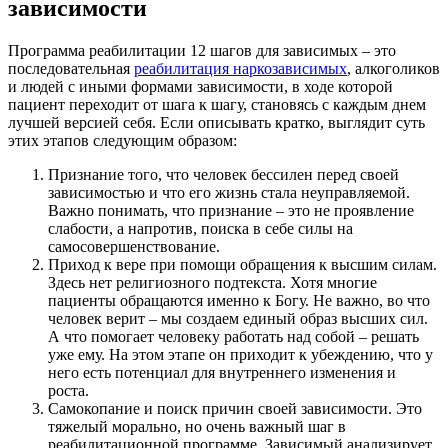
зависимости
Программа реабилитации 12 шагов для зависимых – это
последовательная
реабилитация наркозависимых
, алкоголиков
и людей с иными формами зависимости, в ходе которой
пациент переходит от шага к шагу, становясь с каждым днем
лучшей версией себя. Если описывать кратко, выглядит суть
этих этапов следующим образом:
Признание того, что человек бессилен перед своей
зависимостью и что его жизнь стала неуправляемой.
Важно понимать, что признание – это не проявление
слабости, а напротив, поиска в себе силы на
самосовершенствование.
Приход к вере при помощи обращения к высшим силам.
Здесь нет религиозного подтекста. Хотя многие
пациенты обращаются именно к Богу. Не важно, во что
человек верит – мы создаем единый образ высших сил.
А что помогает человеку работать над собой – решать
уже ему. На этом этапе он приходит к убеждению, что у
него есть потенциал для внутреннего изменения и
роста.
Самокопание и поиск причин своей зависимости. Это
тяжелый морально, но очень важный шаг в
реабилитационной программе. Зависимый анализирует