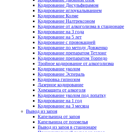
Кодирование Дисульфирамом
Кодирование иглоукалыванием
Кодирование Колме
Кодирование Налтрексоном
Кодирование от алкоголизма в стационаре
Кодирование на 3 года
Кодирование на 5 лет
Кодирование с провокацией
Кодирование по методу Довженко
Кодирование препаратом Тетлонг
Кодирование препаратом Торпедо
Тройное кодирование от алкоголизма
Кодирование уколом
Кодирование Эспераль
Кодировка гипнозом
Лазерное кодирование
Химзащита от алкоголя
Кодирование уколом под лопатку
Кодирование на 1 год
Кодирование на 3 месяца
Вывод из запоя
Капельница от запоя
Капельница от похмелья
Вывод из запоя в стационаре