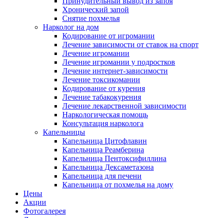
Принудительный вывод из запоя
Хронический запой
Снятие похмелья
Нарколог на дом
Кодирование от игромании
Лечение зависимости от ставок на спорт
Лечение игромании
Лечение игромании у подростков
Лечение интернет-зависимости
Лечение токсикомании
Кодирование от курения
Лечение табакокурения
Лечение лекарственной зависимости
Наркологическая помощь
Консультация нарколога
Капельницы
Капельница Цитофлавин
Капельница Реамберина
Капельница Пентоксифиллина
Капельница Дексаметазона
Капельница для печени
Капельница от похмелья на дому
Цены
Акции
Фотогалерея