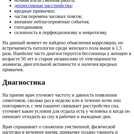
ночная и/или сменная работа;
депрессивные расстройства
;
вредные привычки;
частая перемена часовых поясов;
внешние неблагоприятные события;
гиподинамия;
склонность в перфекционизму и невротизму.
На данный момент не найдено объяснения корреляции, но
встречаемость патологии среди женского пола выше в 1,5
раза. Наиболее часто диагностируется бессонница у женщин в
возрасте 50 лет и старше независимо от отягощенности
анамнеза, двигательной активности и наличия вредных
привычек.
Диагностика
На приеме врач уточняет частоту и давность появления
симптомов, сколько раз в неделю или в течение ночи они
повторяются, с чем пациент связывает расстройство сна,
уточняет какие условия для отдыха есть у человека и когда он
начинает отходить ко сну в рабочие и выходные дни.
Врач спрашивает о снижении умственной, физической
нагрузки в вечернее время, привычке поздно ужинать и