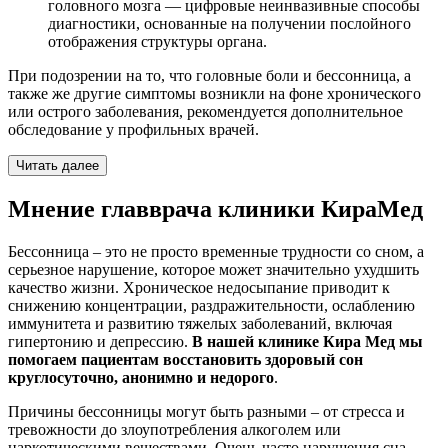
головного мозга — цифровые неинвазивные способы
диагностики, основанные на получении послойного
отображения структуры органа.
При подозрении на то, что головные боли и бессонница, а
также же другие симптомы возникли на фоне хронического
или острого заболевания, рекомендуется дополнительное
обследование у профильных врачей.
Читать далее
Мнение главврача клиники КираМед
Бессонница – это не просто временные трудности со сном, а
серьезное нарушение, которое может значительно ухудшить
качество жизни. Хроническое недосыпание приводит к
снижению концентрации, раздражительности, ослаблению
иммунитета и развитию тяжелых заболеваний, включая
гипертонию и депрессию.
В нашей клинике Кира Мед мы
помогаем пациентам восстановить здоровый сон
круглосуточно, анонимно и недорого
.
Причины бессонницы могут быть разными – от стресса и
тревожности до злоупотребления алкоголем или
наркотическими веществами. Очень часто нарушения сна