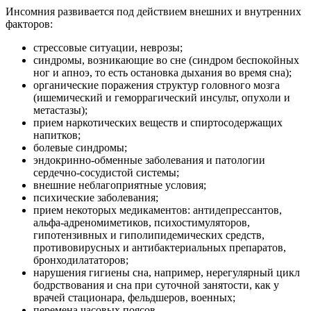
Инсомния развивается под действием внешних и внутренних
факторов:
стрессовые ситуации, неврозы;
синдромы, возникающие во сне (синдром беспокойных
ног и апноэ, то есть остановка дыхания во время сна);
органические поражения структур головного мозга
(ишемический и геморрагический инсульт, опухоли и
метастазы);
прием наркотических веществ и спиртосодержащих
напитков;
болевые синдромы;
эндокринно-обменные заболевания и патологии
сердечно-сосудистой системы;
внешние неблагоприятные условия;
психические заболевания;
прием некоторых медикаментов: антидепрессантов,
альфа-адреномиметиков, психостимуляторов,
гипотензивных и гиполипидемических средств,
противовирусных и антибактериальных препаратов,
бронходилататоров;
нарушения гигиены сна, например, нерегулярный цикл
бодрствования и сна при суточной занятости, как у
врачей стационара, фельдшеров, военных;
перемена часовых поясов.