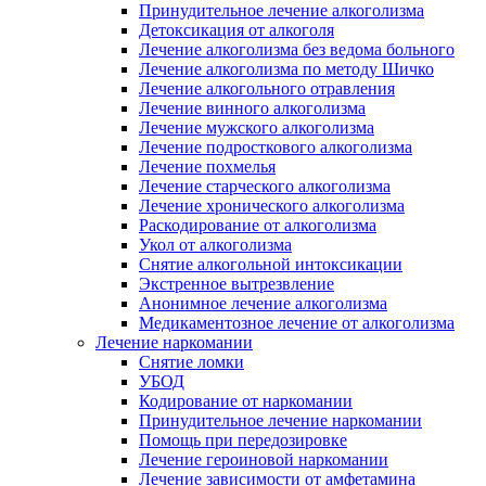
Принудительное лечение алкоголизма
Детоксикация от алкоголя
Лечение алкоголизма без ведома больного
Лечение алкоголизма по методу Шичко
Лечение алкогольного отравления
Лечение винного алкоголизма
Лечение мужского алкоголизма
Лечение подросткового алкоголизма
Лечение похмелья
Лечение старческого алкоголизма
Лечение хронического алкоголизма
Раскодирование от алкоголизма
Укол от алкоголизма
Снятие алкогольной интоксикации
Экстренное вытрезвление
Анонимное лечение алкоголизма
Медикаментозное лечение от алкоголизма
Лечение наркомании
Снятие ломки
УБОД
Кодирование от наркомании
Принудительное лечение наркомании
Помощь при передозировке
Лечение героиновой наркомании
Лечение зависимости от амфетамина