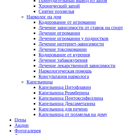
Принудительный вывод из запоя
Хронический запой
Снятие похмелья
Нарколог на дом
Кодирование от игромании
Лечение зависимости от ставок на спорт
Лечение игромании
Лечение игромании у подростков
Лечение интернет-зависимости
Лечение токсикомании
Кодирование от курения
Лечение табакокурения
Лечение лекарственной зависимости
Наркологическая помощь
Консультация нарколога
Капельницы
Капельница Цитофлавин
Капельница Реамберина
Капельница Пентоксифиллина
Капельница Дексаметазона
Капельница для печени
Капельница от похмелья на дому
Цены
Акции
Фотогалерея