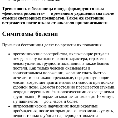
Тревожность и бессонница иногда формируются из-за
«феномена рикошета» — временного ухудшения сна после
отмены снотворных препаратов. Такое же состояние
встречается после отказа от алкоголя при зависимости
.
Симптомы болезни
Признаки бессонницы делят по времени их появления:
пресомнические расстройства, включающие ритуалы
отхода ко сну патологического характера, страх его
ненаступления, трудности засыпания, а также боязнь
постели. Как только человек оказывается в
горизонтальном положении, желание спать быстро
исчезает и возникают тревожные, нередко пугающие
мысли, возрастает двигательная активность при поиске
удобной позы. Дремота постоянно прерывается звуками,
непреднамеренными физиологическими сокращениями
групп мышц. В норме засыпание занимает до 10 минут,
а у пациентов — до 2 часов и более;
интрасомнические нарушения: неоднократные
пробуждения, после которых долго невозможно уснуть,
недостаточная глубина сна, период от момента