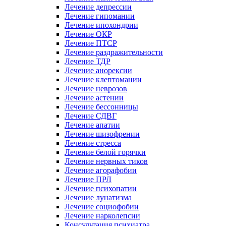
Лечение депрессии
Лечение гипомании
Лечение ипохондрии
Лечение ОКР
Лечение ПТСР
Лечение раздражительности
Лечение ТДР
Лечение анорексии
Лечение клептомании
Лечение неврозов
Лечение астении
Лечение бессонницы
Лечение СДВГ
Лечение апатии
Лечение шизофрении
Лечение стресса
Лечение белой горячки
Лечение нервных тиков
Лечение агорафобии
Лечение ПРЛ
Лечение психопатии
Лечение лунатизма
Лечение социофобии
Лечение нарколепсии
Консультация психиатра