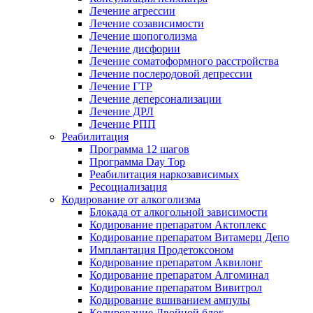
Лечение агрессии
Лечение созависимости
Лечение шопоголизма
Лечение дисфории
Лечение соматоформного расстройства
Лечение послеродовой депрессии
Лечение ГТР
Лечение деперсонализации
Лечение ДРЛ
Лечение РПП
Реабилитация
Программа 12 шагов
Программа Day Top
Реабилитация наркозависимых
Ресоциализация
Кодирование от алкоголизма
Блокада от алкогольной зависимости
Кодирование препаратом Актоплекс
Кодирование препаратом Витамерц Депо
Имплантация Продетоксоном
Кодирование препаратом Аквилонг
Кодирование препаратом Алгоминал
Кодирование препаратом Вивитрол
Кодирование вшиванием ампулы
Кодирование Двойной блок