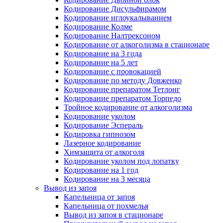
Кодирование Дисульфирамом
Кодирование иглоукалыванием
Кодирование Колме
Кодирование Налтрексоном
Кодирование от алкоголизма в стационаре
Кодирование на 3 года
Кодирование на 5 лет
Кодирование с провокацией
Кодирование по методу Довженко
Кодирование препаратом Тетлонг
Кодирование препаратом Торпедо
Тройное кодирование от алкоголизма
Кодирование уколом
Кодирование Эспераль
Кодировка гипнозом
Лазерное кодирование
Химзащита от алкоголя
Кодирование уколом под лопатку
Кодирование на 1 год
Кодирование на 3 месяца
Вывод из запоя
Капельница от запоя
Капельница от похмелья
Вывод из запоя в стационаре