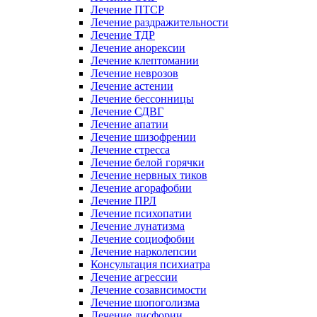
Лечение ПТСР
Лечение раздражительности
Лечение ТДР
Лечение анорексии
Лечение клептомании
Лечение неврозов
Лечение астении
Лечение бессонницы
Лечение СДВГ
Лечение апатии
Лечение шизофрении
Лечение стресса
Лечение белой горячки
Лечение нервных тиков
Лечение агорафобии
Лечение ПРЛ
Лечение психопатии
Лечение лунатизма
Лечение социофобии
Лечение нарколепсии
Консультация психиатра
Лечение агрессии
Лечение созависимости
Лечение шопоголизма
Лечение дисфории