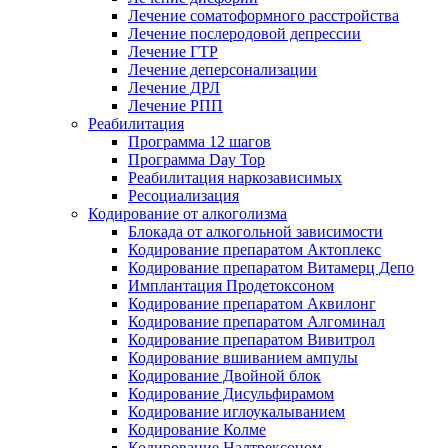
Лечение соматоформного расстройства
Лечение послеродовой депрессии
Лечение ГТР
Лечение деперсонализации
Лечение ДРЛ
Лечение РПП
Реабилитация
Программа 12 шагов
Программа Day Top
Реабилитация наркозависимых
Ресоциализация
Кодирование от алкоголизма
Блокада от алкогольной зависимости
Кодирование препаратом Актоплекс
Кодирование препаратом Витамерц Депо
Имплантация Продетоксоном
Кодирование препаратом Аквилонг
Кодирование препаратом Алгоминал
Кодирование препаратом Вивитрол
Кодирование вшиванием ампулы
Кодирование Двойной блок
Кодирование Дисульфирамом
Кодирование иглоукалыванием
Кодирование Колме
Кодирование Налтрексоном