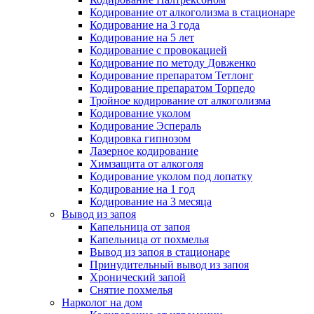
Кодирование от алкоголизма в стационаре
Кодирование на 3 года
Кодирование на 5 лет
Кодирование с провокацией
Кодирование по методу Довженко
Кодирование препаратом Тетлонг
Кодирование препаратом Торпедо
Тройное кодирование от алкоголизма
Кодирование уколом
Кодирование Эспераль
Кодировка гипнозом
Лазерное кодирование
Химзащита от алкоголя
Кодирование уколом под лопатку
Кодирование на 1 год
Кодирование на 3 месяца
Вывод из запоя
Капельница от запоя
Капельница от похмелья
Вывод из запоя в стационаре
Принудительный вывод из запоя
Хронический запой
Снятие похмелья
Нарколог на дом