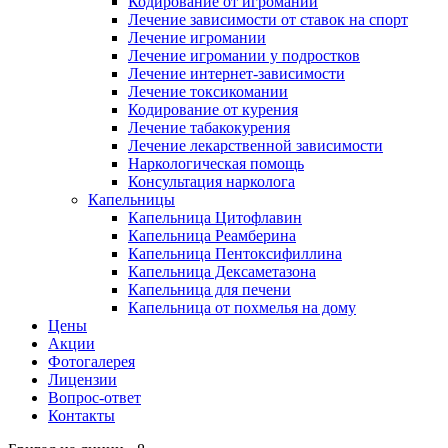
Кодирование от игромании
Лечение зависимости от ставок на спорт
Лечение игромании
Лечение игромании у подростков
Лечение интернет-зависимости
Лечение токсикомании
Кодирование от курения
Лечение табакокурения
Лечение лекарственной зависимости
Наркологическая помощь
Консультация нарколога
Капельницы
Капельница Цитофлавин
Капельница Реамберина
Капельница Пентоксифиллина
Капельница Дексаметазона
Капельница для печени
Капельница от похмелья на дому
Цены
Акции
Фотогалерея
Лицензии
Вопрос-ответ
Контакты