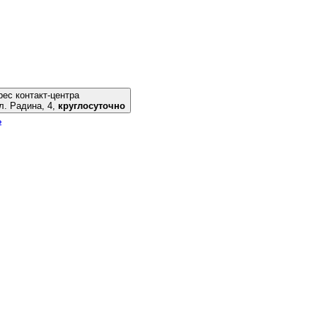
ес контакт-центра
риуполь, ул. Радина, 4,
круглосуточно
ь