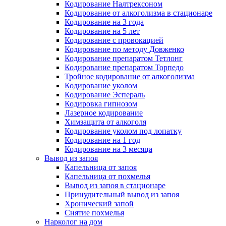
Кодирование Налтрексоном
Кодирование от алкоголизма в стационаре
Кодирование на 3 года
Кодирование на 5 лет
Кодирование с провокацией
Кодирование по методу Довженко
Кодирование препаратом Тетлонг
Кодирование препаратом Торпедо
Тройное кодирование от алкоголизма
Кодирование уколом
Кодирование Эспераль
Кодировка гипнозом
Лазерное кодирование
Химзащита от алкоголя
Кодирование уколом под лопатку
Кодирование на 1 год
Кодирование на 3 месяца
Вывод из запоя
Капельница от запоя
Капельница от похмелья
Вывод из запоя в стационаре
Принудительный вывод из запоя
Хронический запой
Снятие похмелья
Нарколог на дом