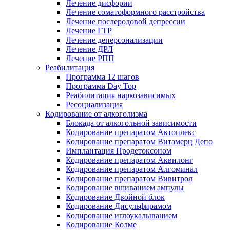
Лечение дисфории
Лечение соматоформного расстройства
Лечение послеродовой депрессии
Лечение ГТР
Лечение деперсонализации
Лечение ДРЛ
Лечение РПП
Реабилитация
Программа 12 шагов
Программа Day Top
Реабилитация наркозависимых
Ресоциализация
Кодирование от алкоголизма
Блокада от алкогольной зависимости
Кодирование препаратом Актоплекс
Кодирование препаратом Витамерц Депо
Имплантация Продетоксоном
Кодирование препаратом Аквилонг
Кодирование препаратом Алгоминал
Кодирование препаратом Вивитрол
Кодирование вшиванием ампулы
Кодирование Двойной блок
Кодирование Дисульфирамом
Кодирование иглоукалыванием
Кодирование Колме