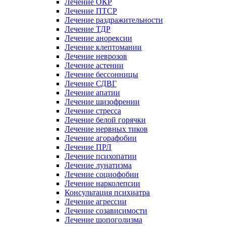
Лечение ОКР
Лечение ПТСР
Лечение раздражительности
Лечение ТДР
Лечение анорексии
Лечение клептомании
Лечение неврозов
Лечение астении
Лечение бессонницы
Лечение СДВГ
Лечение апатии
Лечение шизофрении
Лечение стресса
Лечение белой горячки
Лечение нервных тиков
Лечение агорафобии
Лечение ПРЛ
Лечение психопатии
Лечение лунатизма
Лечение социофобии
Лечение нарколепсии
Консультация психиатра
Лечение агрессии
Лечение созависимости
Лечение шопоголизма