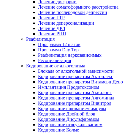
Лечение дисфории
Лечение соматоформного расстройства
Лечение послеродовой депрессии
Лечение ГТР
Лечение деперсонализации
Лечение ДРЛ
Лечение РПП
Реабилитация
Программа 12 шагов
Программа Day Top
Реабилитация наркозависимых
Ресоциализация
Кодирование от алкоголизма
Блокада от алкогольной зависимости
Кодирование препаратом Актоплекс
Кодирование препаратом Витамерц Депо
Имплантация Продетоксоном
Кодирование препаратом Аквилонг
Кодирование препаратом Алгоминал
Кодирование препаратом Вивитрол
Кодирование вшиванием ампулы
Кодирование Двойной блок
Кодирование Дисульфирамом
Кодирование иглоукалыванием
Кодирование Колме