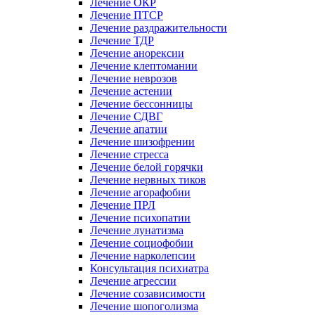
Лечение ОКР
Лечение ПТСР
Лечение раздражительности
Лечение ТДР
Лечение анорексии
Лечение клептомании
Лечение неврозов
Лечение астении
Лечение бессонницы
Лечение СДВГ
Лечение апатии
Лечение шизофрении
Лечение стресса
Лечение белой горячки
Лечение нервных тиков
Лечение агорафобии
Лечение ПРЛ
Лечение психопатии
Лечение лунатизма
Лечение социофобии
Лечение нарколепсии
Консультация психиатра
Лечение агрессии
Лечение созависимости
Лечение шопоголизма