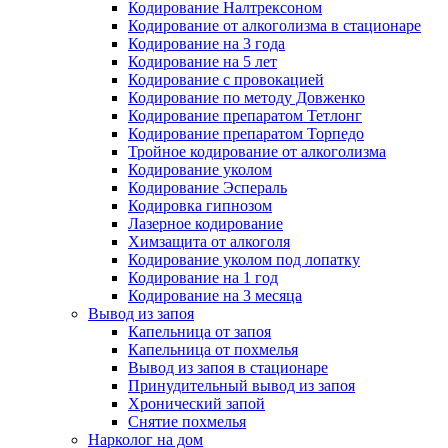
Кодирование Налтрексоном
Кодирование от алкоголизма в стационаре
Кодирование на 3 года
Кодирование на 5 лет
Кодирование с провокацией
Кодирование по методу Довженко
Кодирование препаратом Тетлонг
Кодирование препаратом Торпедо
Тройное кодирование от алкоголизма
Кодирование уколом
Кодирование Эспераль
Кодировка гипнозом
Лазерное кодирование
Химзащита от алкоголя
Кодирование уколом под лопатку
Кодирование на 1 год
Кодирование на 3 месяца
Вывод из запоя
Капельница от запоя
Капельница от похмелья
Вывод из запоя в стационаре
Принудительный вывод из запоя
Хронический запой
Снятие похмелья
Нарколог на дом