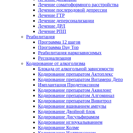
Лечение соматоформного расстройства
Лечение послеродовой депрессии
Лечение ГТР
Лечение деперсонализации
Лечение ДРЛ
Лечение РПП
Реабилитация
Программа 12 шагов
Программа Day Top
Реабилитация наркозависимых
Ресоциализация
Кодирование от алкоголизма
Блокада от алкогольной зависимости
Кодирование препаратом Актоплекс
Кодирование препаратом Витамерц Депо
Имплантация Продетоксоном
Кодирование препаратом Аквилонг
Кодирование препаратом Алгоминал
Кодирование препаратом Вивитрол
Кодирование вшиванием ампулы
Кодирование Двойной блок
Кодирование Дисульфирамом
Кодирование иглоукалыванием
Кодирование Колме
Кодирование Налтрексоном