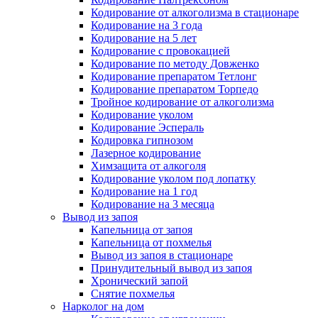
Кодирование от алкоголизма в стационаре
Кодирование на 3 года
Кодирование на 5 лет
Кодирование с провокацией
Кодирование по методу Довженко
Кодирование препаратом Тетлонг
Кодирование препаратом Торпедо
Тройное кодирование от алкоголизма
Кодирование уколом
Кодирование Эспераль
Кодировка гипнозом
Лазерное кодирование
Химзащита от алкоголя
Кодирование уколом под лопатку
Кодирование на 1 год
Кодирование на 3 месяца
Вывод из запоя
Капельница от запоя
Капельница от похмелья
Вывод из запоя в стационаре
Принудительный вывод из запоя
Хронический запой
Снятие похмелья
Нарколог на дом