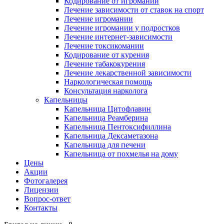
Кодирование от игромании
Лечение зависимости от ставок на спорт
Лечение игромании
Лечение игромании у подростков
Лечение интернет-зависимости
Лечение токсикомании
Кодирование от курения
Лечение табакокурения
Лечение лекарственной зависимости
Наркологическая помощь
Консультация нарколога
Капельницы
Капельница Цитофлавин
Капельница Реамберина
Капельница Пентоксифиллина
Капельница Дексаметазона
Капельница для печени
Капельница от похмелья на дому
Цены
Акции
Фотогалерея
Лицензии
Вопрос-ответ
Контакты