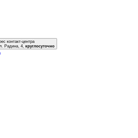
ес контакт-центра
риуполь, ул. Радина, 4,
круглосуточно
ь