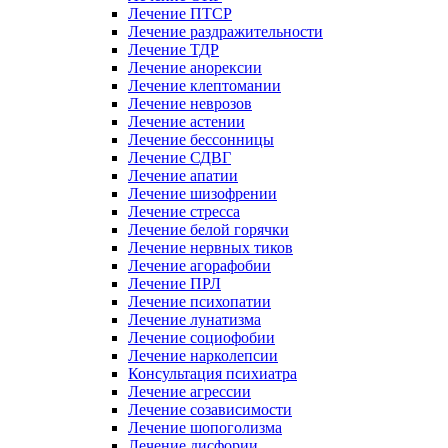
Лечение ПТСР
Лечение раздражительности
Лечение ТДР
Лечение анорексии
Лечение клептомании
Лечение неврозов
Лечение астении
Лечение бессонницы
Лечение СДВГ
Лечение апатии
Лечение шизофрении
Лечение стресса
Лечение белой горячки
Лечение нервных тиков
Лечение агорафобии
Лечение ПРЛ
Лечение психопатии
Лечение лунатизма
Лечение социофобии
Лечение нарколепсии
Консультация психиатра
Лечение агрессии
Лечение созависимости
Лечение шопоголизма
Лечение дисфории