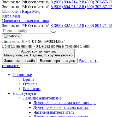
Звонок по РФ бесплатный
8 (906) 804-71-12
8 (800) 302-67-12
Звонок по РФ бесплатный
8 (906) 804-71-12
8 (800) 302-67-12
Кира Мед
Наркологическая клиника
Звонок по РФ бесплатный
8 (800) 302-67-12
8 (906) 804-71-12
Лицензия: Л041-01186-69/00342824
Бригад на линии -
8
Выезд врача в течение 5 мин.
Адрес контакт-центра
Мариуполь, ул. Радина, 4,
круглосуточно
Рассчитать
Записаться онлайн
Вызвать врача на дом
стоимость
О клинике
Врачи
Отзывы
Вакансии
Наши услуги
Лечение алкоголизма
Лечение алкоголизма в стационаре
Лечение женского алкоголизма
Частный вытрезвитель
Лечение пивного алкоголизма