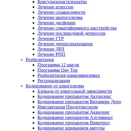
Консультация психиатра
Лечение агрессии
Лечение созависимости
Лечение шопоголизма
Лечение дисфории
Лечение соматоформного расстройства
Лечение послеродовой депрессии
Лечение ГТР
Лечение деперсонализации
Лечение ДРЛ
Лечение РПП
Реабилитация
Программа 12 шагов
Программа Day Top
Реабилитация наркозависимых
Ресоциализация
Кодирование от алкоголизма
Блокада от алкогольной зависимости
Кодирование препаратом Актоплекс
Кодирование препаратом Витамерц Депо
Имплантация Продетоксоном
Кодирование препаратом Аквилонг
Кодирование препаратом Алгоминал
Кодирование препаратом Вивитрол
Кодирование вшиванием ампулы