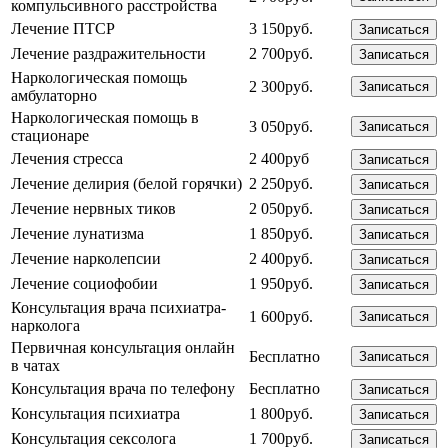
компульсивного расстройства
Лечение ПТСР
3 150руб.
Записаться
Лечение раздражительности
2 700руб.
Записаться
Наркологическая помощь
2 300руб.
Записаться
амбулаторно
Наркологическая помощь в
3 050руб.
Записаться
стационаре
Лечения стресса
2 400руб
Записаться
Лечение делирия (белой горячки)
2 250руб.
Записаться
Лечение нервных тиков
2 050руб.
Записаться
Лечение лунатизма
1 850руб.
Записаться
Лечение нарколепсии
2 400руб.
Записаться
Лечение социофобии
1 950руб.
Записаться
Консультация врача психиатра-
1 600руб.
Записаться
нарколога
Первичная консультация онлайн
Бесплатно
Записаться
в чатах
Консультация врача по телефону
Бесплатно
Записаться
Консультация психиатра
1 800руб.
Записаться
Консультация сексолога
1 700руб.
Записаться