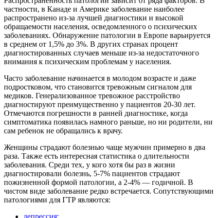
Распространенность патологии зависит от ряда факторов. В
частности, в Канаде и Америке заболевание наиболее
распространено из-за лучшей диагностики и высокой
обращаемости населения, осведомленного о психических
заболеваниях. Обнаружение патологии в Европе варьируется
в среднем от 1,5% до 3%. В других странах процент
диагностированных случаев меньше из-за недостаточного
внимания к психическим проблемам у населения.
Часто заболевание начинается в молодом возрасте и даже
подростковом, что становится тревожным сигналом для
медиков. Генерализованное тревожное расстройство
диагностируют преимущественно у пациентов 20-30 лет.
Отмечаются погрешности в ранней диагностике, когда
симптоматика появилась намного раньше, но ни родители, ни
сам ребенок не обращались к врачу.
Женщины страдают болезнью чаще мужчин примерно в два
раза. Также есть интересная статистика о длительности
заболевания. Среди тех, у кого хотя бы раз в жизни
диагностировали болезнь, 5-7% пациентов страдают
пожизненной формой патологии, а 2-4% — годичной. В
чистом виде заболевание редко встречается. Сопутствующими
патологиями для ГТР являются:
депрессия
;