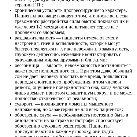
терапии ГТР;
хроническая усталость прогрессирующего характера.
Пациенты все чаще говорят о том, что после всплеска
тревожного расстройства силы быстро покидают их и
уже через 1-2 месяца они испытывают серьезные
проблемы со здоровьем;
раздражительность — пациенты отмечают смену
настроения, гнев и вспыльчивость, которые могут
быстро появляться и тут же переходить в замкнутость,
глубокую депрессию, нежелание контактировать с
окружающим миром, друзьями и близкими;
бессонница — вялость, невозможность восстановиться
даже после полноценного сна. При этом даже обычный
сон не дает человеку проспать все время, появляются
периоды спонтанного пробуждения. в том числе и
резкого, ощущение поверхностного сна, когда человек
лишь дремлет, при этом слышит шум вокруг и не может
полностью отключиться от реальности;
судороги — возникают в моменты мышечного
напряжения, но характерны не для всех пациентов;
обострение слуха — необходимость постоянно быть в
безопасности из-за страха катастрофы способствует
обострению слуховых рецепторов. Пациенты
прислушиваются к каждому шороху, они будто
настроены на то, чтобы замечать шумы и звуки вокруг,