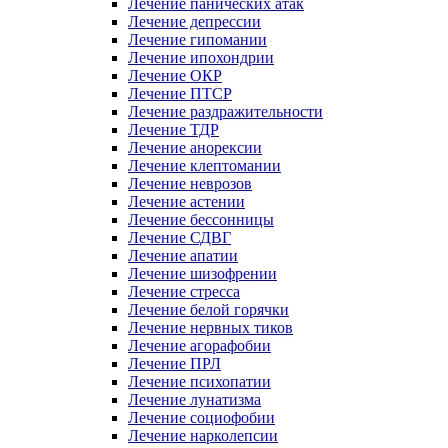
Лечение панических атак
Лечение депрессии
Лечение гипомании
Лечение ипохондрии
Лечение ОКР
Лечение ПТСР
Лечение раздражительности
Лечение ТДР
Лечение анорексии
Лечение клептомании
Лечение неврозов
Лечение астении
Лечение бессонницы
Лечение СДВГ
Лечение апатии
Лечение шизофрении
Лечение стресса
Лечение белой горячки
Лечение нервных тиков
Лечение агорафобии
Лечение ПРЛ
Лечение психопатии
Лечение лунатизма
Лечение социофобии
Лечение нарколепсии