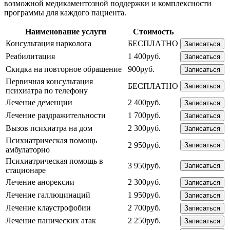
возможной медикаментозной поддержки и комплексности
программы для каждого пациента.
Наименование услуги
Стоимость
Консультация нарколога
БЕСПЛАТНО
Записаться
Реабилитация
1 400руб.
Записаться
Скидка на повторное обращение
900руб.
Записаться
Первичная консультация
БЕСПЛАТНО
Записаться
психиатра по телефону
Лечение деменции
2 400руб.
Записаться
Лечение раздражительности
1 700руб.
Записаться
Вызов психиатра на дом
2 300руб.
Записаться
Психиатрическая помощь
2 950руб.
Записаться
амбулаторно
Психиатрическая помощь в
3 950руб.
Записаться
стационаре
Лечение анорексии
2 300руб.
Записаться
Лечение галлюцинаций
1 950руб.
Записаться
Лечение клаустрофобии
2 700руб.
Записаться
Лечение панических атак
2 250руб.
Записаться