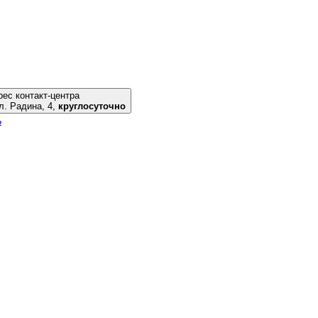
ес контакт-центра
риуполь, ул. Радина, 4,
круглосуточно
ь