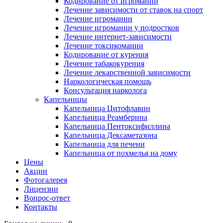
Кодирование от игромании
Лечение зависимости от ставок на спорт
Лечение игромании
Лечение игромании у подростков
Лечение интернет-зависимости
Лечение токсикомании
Кодирование от курения
Лечение табакокурения
Лечение лекарственной зависимости
Наркологическая помощь
Консультация нарколога
Капельницы
Капельница Цитофлавин
Капельница Реамберина
Капельница Пентоксифиллина
Капельница Дексаметазона
Капельница для печени
Капельница от похмелья на дому
Цены
Акции
Фотогалерея
Лицензии
Вопрос-ответ
Контакты