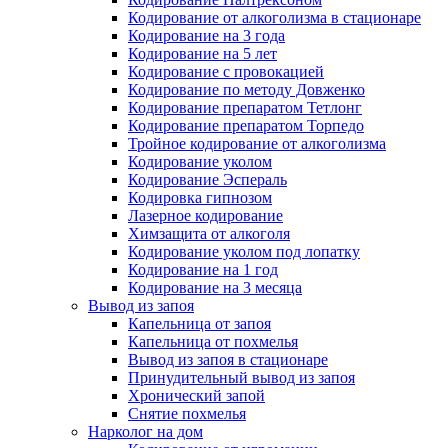
Кодирование от алкоголизма в стационаре
Кодирование на 3 года
Кодирование на 5 лет
Кодирование с провокацией
Кодирование по методу Довженко
Кодирование препаратом Тетлонг
Кодирование препаратом Торпедо
Тройное кодирование от алкоголизма
Кодирование уколом
Кодирование Эспераль
Кодировка гипнозом
Лазерное кодирование
Химзащита от алкоголя
Кодирование уколом под лопатку
Кодирование на 1 год
Кодирование на 3 месяца
Вывод из запоя
Капельница от запоя
Капельница от похмелья
Вывод из запоя в стационаре
Принудительный вывод из запоя
Хронический запой
Снятие похмелья
Нарколог на дом