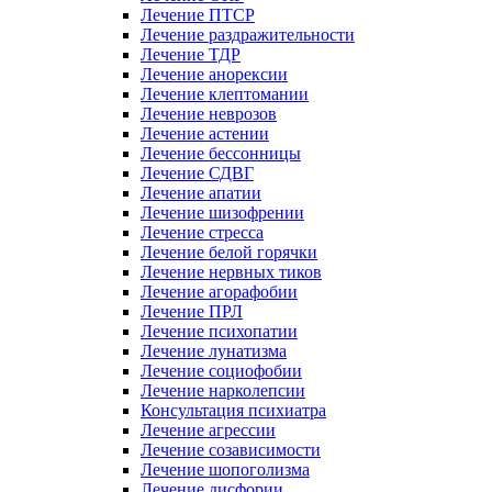
Лечение ПТСР
Лечение раздражительности
Лечение ТДР
Лечение анорексии
Лечение клептомании
Лечение неврозов
Лечение астении
Лечение бессонницы
Лечение СДВГ
Лечение апатии
Лечение шизофрении
Лечение стресса
Лечение белой горячки
Лечение нервных тиков
Лечение агорафобии
Лечение ПРЛ
Лечение психопатии
Лечение лунатизма
Лечение социофобии
Лечение нарколепсии
Консультация психиатра
Лечение агрессии
Лечение созависимости
Лечение шопоголизма
Лечение дисфории