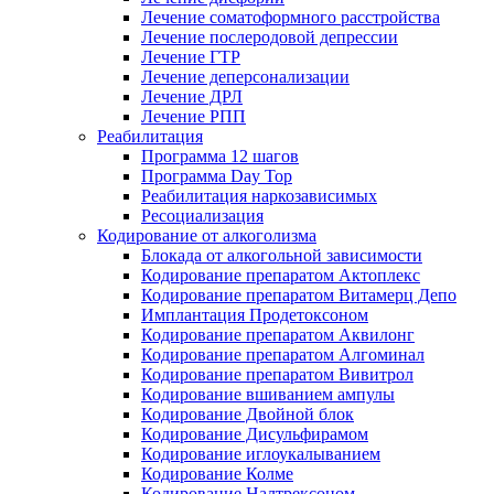
Лечение соматоформного расстройства
Лечение послеродовой депрессии
Лечение ГТР
Лечение деперсонализации
Лечение ДРЛ
Лечение РПП
Реабилитация
Программа 12 шагов
Программа Day Top
Реабилитация наркозависимых
Ресоциализация
Кодирование от алкоголизма
Блокада от алкогольной зависимости
Кодирование препаратом Актоплекс
Кодирование препаратом Витамерц Депо
Имплантация Продетоксоном
Кодирование препаратом Аквилонг
Кодирование препаратом Алгоминал
Кодирование препаратом Вивитрол
Кодирование вшиванием ампулы
Кодирование Двойной блок
Кодирование Дисульфирамом
Кодирование иглоукалыванием
Кодирование Колме
Кодирование Налтрексоном