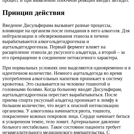
процесс и при выявлении побочной реакции вводит антидот.
Принцип действия
Введение Дисульфирама вызывает разные процессы,
влияющие на организм после попадания в него алкоголя. Для
нейтрализации и обезвреживания этанола в печени
вырабатываются алкогольдегидрогеназа и
ацетальдегидрогеназа. Первый фермент влияет на
расщепление этанола до уксусного альдегида, а второй – за
его превращение в соединение нетоксичного характера.
При нормальных условиях они выделяются одновременно и в
идентичном количестве. Немного ацетальдегида во время
употребления алкогольных напитков проникает в систему
кровотока. Это сказывается на человеке тошнотой и
головными болями. Когда больному вводят Дисульфирам,
ацетальдегидрогеназа перестает вырабатываться. После
приема спирта уксусный альдегид проникает в лимфу в
большом количестве, что ведет к опасной интоксикации
организма. У алкоголика начинается рвота, тошнота,
покраснение кожных покровов лица. Сердце начинает биться
в ускоренном темпе, тело ломит. Артериальное давление
больного нестабильно. Такое состояние пациента требует
незамедлительного медицинского вмешательства. С