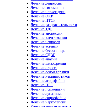
Лечение депрессии
Лечение гипомании
Лечение ипохондрии
Лечение ОКР
Лечение ПТСР
Лечение раздражительности
Лечение ТДР
Лечение анорексии
Лечение клептомании
Лечение неврозов
Лечение астении
Лечение бессонницы
Лечение СДВГ
Лечение апатии
Лечение шизофрении
Лечение стресса
Лечение белой горячки
Лечение нервных тиков
Лечение агорафобии
Лечение ПРЛ
Лечение психопатии
Лечение лунатизма
Лечение социофобии
Лечение нарколепсии
Консультация психиатра