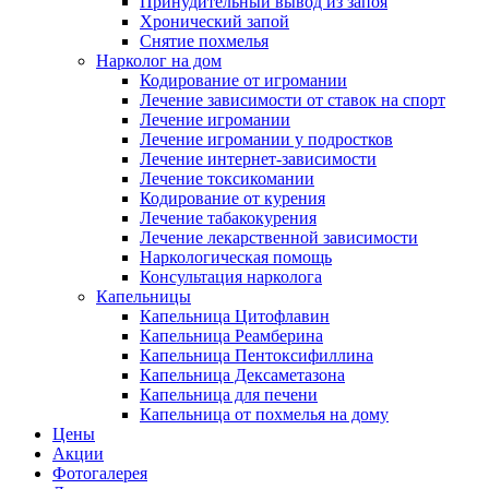
Принудительный вывод из запоя
Хронический запой
Снятие похмелья
Нарколог на дом
Кодирование от игромании
Лечение зависимости от ставок на спорт
Лечение игромании
Лечение игромании у подростков
Лечение интернет-зависимости
Лечение токсикомании
Кодирование от курения
Лечение табакокурения
Лечение лекарственной зависимости
Наркологическая помощь
Консультация нарколога
Капельницы
Капельница Цитофлавин
Капельница Реамберина
Капельница Пентоксифиллина
Капельница Дексаметазона
Капельница для печени
Капельница от похмелья на дому
Цены
Акции
Фотогалерея