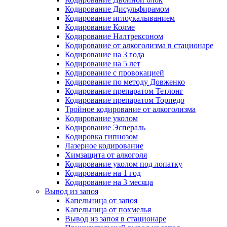
Кодирование Дисульфирамом
Кодирование иглоукалыванием
Кодирование Колме
Кодирование Налтрексоном
Кодирование от алкоголизма в стационаре
Кодирование на 3 года
Кодирование на 5 лет
Кодирование с провокацией
Кодирование по методу Довженко
Кодирование препаратом Тетлонг
Кодирование препаратом Торпедо
Тройное кодирование от алкоголизма
Кодирование уколом
Кодирование Эспераль
Кодировка гипнозом
Лазерное кодирование
Химзащита от алкоголя
Кодирование уколом под лопатку
Кодирование на 1 год
Кодирование на 3 месяца
Вывод из запоя
Капельница от запоя
Капельница от похмелья
Вывод из запоя в стационаре