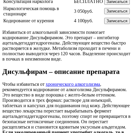
Консультация нарколога
БЕСПЛАТНО
Записаться
Наркологическая помощь в
3 050руб.
Записаться
стационаре
Кодирование от курения
4 100руб.
Записаться
Избавиться от алкогольной зависимости помогает
кодирование Дисульфирамом. Это препарат – ингибитор
ацетальдегиддегидрогеназы. Действующее вещество быстро
растворяется в желудке. Метаболизм проходит в печени и
полностью выводится через 120 часов. Выделение происходит
в почках в неизменном виде.
Дисульфирам – описание препарата
Чтобы избавиться от
хронического алкоголизма
,
рекомендуется кодирование от алкоголизма Дисульфирамом.
Это вещество в виде порошка с желто-белым оттенком.
Производится в трех формах: растворе для инъекций,
таблетках и капсулах для подшивания под кожу. Действующее
вещество лекарства перестает вырабатывать фермент
ацетальдегиддегидрогеназы, поэтому спирт не превращается в
безопасные нетоксичные соединения. Он перестает
расщепляться и становится ядовитым уксусным альдегидом.
Если закодированный пациент употребит алкоголь, то в