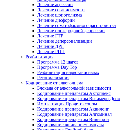
Лечение агрессии
Лечение созависимости
Лечение шопоголизма
Лечение дисфории
Лечение соматоформного расстройства
Лечение послеродовой депрессии
Лечение ГТР
Лечение деперсонализации
Лечение ДРЛ
Лечение РПП
Реабилитация
Программа 12 шагов
Программа Day Top
Реабилитация наркозависимых
Ресоциализация
Кодирование от алкоголизма
Блокада от алкогольной зависимости
Кодирование препаратом Актоплекс
Кодирование препаратом Витамерц Депо
Имплантация Продетоксоном
Кодирование препаратом Аквилонг
Кодирование препаратом Алгоминал
Кодирование препаратом Вивитрол
Кодирование вшиванием ампулы
Кодирование Двойной блок