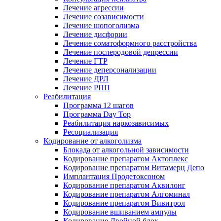
Лечение агрессии
Лечение созависимости
Лечение шопоголизма
Лечение дисфории
Лечение соматоформного расстройства
Лечение послеродовой депрессии
Лечение ГТР
Лечение деперсонализации
Лечение ДРЛ
Лечение РПП
Реабилитация
Программа 12 шагов
Программа Day Top
Реабилитация наркозависимых
Ресоциализация
Кодирование от алкоголизма
Блокада от алкогольной зависимости
Кодирование препаратом Актоплекс
Кодирование препаратом Витамерц Депо
Имплантация Продетоксоном
Кодирование препаратом Аквилонг
Кодирование препаратом Алгоминал
Кодирование препаратом Вивитрол
Кодирование вшиванием ампулы
Кодирование Двойной блок