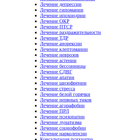
Лечение депрессии
Лечение гипомании
Лечение ипохондрии
Лечение ОКР
Лечение ПТСР
Лечение раздражительности
Лечение ТДР
Лечение анорексии
Лечение клептомании
Лечение неврозов
Лечение астении
Лечение бессонницы
Лечение СДВГ
Лечение апатии
Лечение шизофрении
Лечение стресса
Лечение белой горячки
Лечение нервных тиков
Лечение агорафобии
Лечение ПРЛ
Лечение психопатии
Лечение лунатизма
Лечение социофобии
Лечение нарколепсии
Консультация психиатра