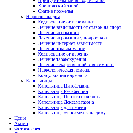
Принудительный вывод из запоя
Хронический запой
Снятие похмелья
Нарколог на дом
Кодирование от игромании
Лечение зависимости от ставок на спорт
Лечение игромании
Лечение игромании у подростков
Лечение интернет-зависимости
Лечение токсикомании
Кодирование от курения
Лечение табакокурения
Лечение лекарственной зависимости
Наркологическая помощь
Консультация нарколога
Капельницы
Капельница Цитофлавин
Капельница Реамберина
Капельница Пентоксифиллина
Капельница Дексаметазона
Капельница для печени
Капельница от похмелья на дому
Цены
Акции
Фотогалерея