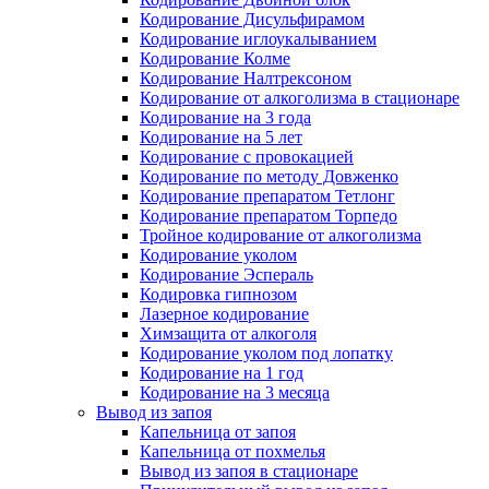
Кодирование Дисульфирамом
Кодирование иглоукалыванием
Кодирование Колме
Кодирование Налтрексоном
Кодирование от алкоголизма в стационаре
Кодирование на 3 года
Кодирование на 5 лет
Кодирование с провокацией
Кодирование по методу Довженко
Кодирование препаратом Тетлонг
Кодирование препаратом Торпедо
Тройное кодирование от алкоголизма
Кодирование уколом
Кодирование Эспераль
Кодировка гипнозом
Лазерное кодирование
Химзащита от алкоголя
Кодирование уколом под лопатку
Кодирование на 1 год
Кодирование на 3 месяца
Вывод из запоя
Капельница от запоя
Капельница от похмелья
Вывод из запоя в стационаре