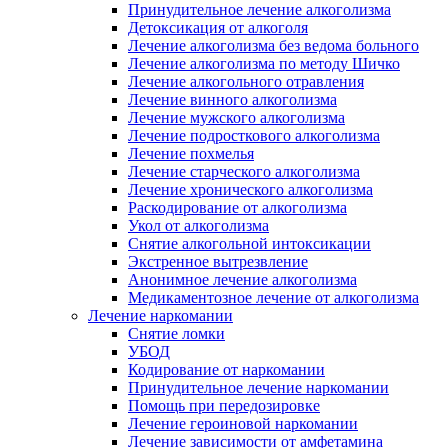
Принудительное лечение алкоголизма
Детоксикация от алкоголя
Лечение алкоголизма без ведома больного
Лечение алкоголизма по методу Шичко
Лечение алкогольного отравления
Лечение винного алкоголизма
Лечение мужского алкоголизма
Лечение подросткового алкоголизма
Лечение похмелья
Лечение старческого алкоголизма
Лечение хронического алкоголизма
Раскодирование от алкоголизма
Укол от алкоголизма
Снятие алкогольной интоксикации
Экстренное вытрезвление
Анонимное лечение алкоголизма
Медикаментозное лечение от алкоголизма
Лечение наркомании
Снятие ломки
УБОД
Кодирование от наркомании
Принудительное лечение наркомании
Помощь при передозировке
Лечение героиновой наркомании
Лечение зависимости от амфетамина