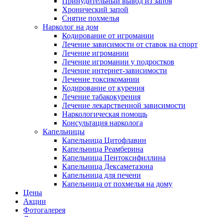
Принудительный вывод из запоя
Хронический запой
Снятие похмелья
Нарколог на дом
Кодирование от игромании
Лечение зависимости от ставок на спорт
Лечение игромании
Лечение игромании у подростков
Лечение интернет-зависимости
Лечение токсикомании
Кодирование от курения
Лечение табакокурения
Лечение лекарственной зависимости
Наркологическая помощь
Консультация нарколога
Капельницы
Капельница Цитофлавин
Капельница Реамберина
Капельница Пентоксифиллина
Капельница Дексаметазона
Капельница для печени
Капельница от похмелья на дому
Цены
Акции
Фотогалерея