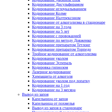
Кодирование Дисульфирамом
Кодирование иглоукалыванием
Кодирование Колме
Кодирование Налтрексоном
Кодирование от алкоголизма в стационаре
Кодирование на 3 года
Кодирование на 5 лет
Кодирование с провокацией
Кодирование по методу Довженко
Кодирование препаратом Тетлонг
Кодирование препаратом Торпедо
Тройное кодирование от алкоголизма
Кодирование уколом
Кодирование Эспераль
Кодировка гипнозом
Лазерное кодирование
Химзащита от алкоголя
Кодирование уколом под лопатку
Кодирование на 1 год
Кодирование на 3 месяца
Вывод из запоя
Капельница от запоя
Капельница от похмелья
Вывод из запоя в стационаре