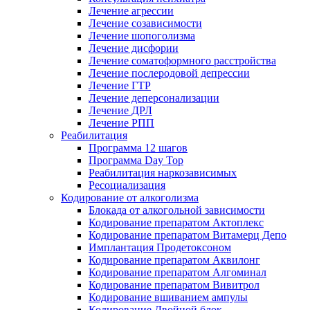
Лечение агрессии
Лечение созависимости
Лечение шопоголизма
Лечение дисфории
Лечение соматоформного расстройства
Лечение послеродовой депрессии
Лечение ГТР
Лечение деперсонализации
Лечение ДРЛ
Лечение РПП
Реабилитация
Программа 12 шагов
Программа Day Top
Реабилитация наркозависимых
Ресоциализация
Кодирование от алкоголизма
Блокада от алкогольной зависимости
Кодирование препаратом Актоплекс
Кодирование препаратом Витамерц Депо
Имплантация Продетоксоном
Кодирование препаратом Аквилонг
Кодирование препаратом Алгоминал
Кодирование препаратом Вивитрол
Кодирование вшиванием ампулы
Кодирование Двойной блок