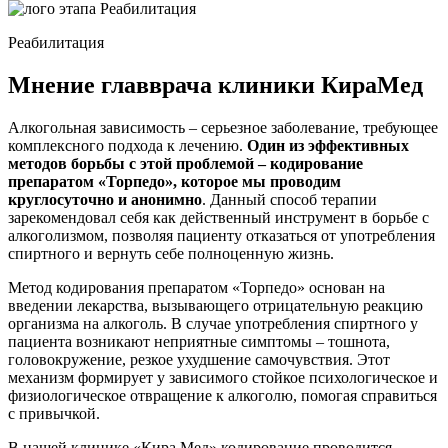
Реабилитация
Мнение главврача клиники КираМед
Алкогольная зависимость – серьезное заболевание, требующее
комплексного подхода к лечению.
Один из эффективных
методов борьбы с этой проблемой – кодирование
препаратом «Торпедо», которое мы проводим
круглосуточно и анонимно
. Данный способ терапии
зарекомендовал себя как действенный инструмент в борьбе с
алкоголизмом, позволяя пациенту отказаться от употребления
спиртного и вернуть себе полноценную жизнь.
Метод кодирования препаратом «Торпедо» основан на
введении лекарства, вызывающего отрицательную реакцию
организма на алкоголь. В случае употребления спиртного у
пациента возникают неприятные симптомы – тошнота,
головокружение, резкое ухудшение самочувствия. Этот
механизм формирует у зависимого стойкое психологическое и
физиологическое отвращение к алкоголю, помогая справиться
с привычкой.
В нашей клинике «Кира Мед» кодирование проводится