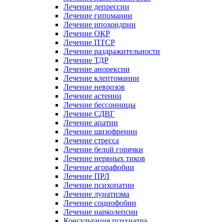
Лечение депрессии
Лечение гипомании
Лечение ипохондрии
Лечение ОКР
Лечение ПТСР
Лечение раздражительности
Лечение ТДР
Лечение анорексии
Лечение клептомании
Лечение неврозов
Лечение астении
Лечение бессонницы
Лечение СДВГ
Лечение апатии
Лечение шизофрении
Лечение стресса
Лечение белой горячки
Лечение нервных тиков
Лечение агорафобии
Лечение ПРЛ
Лечение психопатии
Лечение лунатизма
Лечение социофобии
Лечение нарколепсии
Консультация психиатра