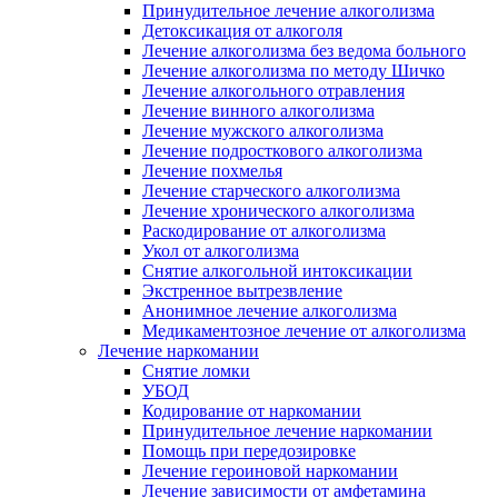
Принудительное лечение алкоголизма
Детоксикация от алкоголя
Лечение алкоголизма без ведома больного
Лечение алкоголизма по методу Шичко
Лечение алкогольного отравления
Лечение винного алкоголизма
Лечение мужского алкоголизма
Лечение подросткового алкоголизма
Лечение похмелья
Лечение старческого алкоголизма
Лечение хронического алкоголизма
Раскодирование от алкоголизма
Укол от алкоголизма
Снятие алкогольной интоксикации
Экстренное вытрезвление
Анонимное лечение алкоголизма
Медикаментозное лечение от алкоголизма
Лечение наркомании
Снятие ломки
УБОД
Кодирование от наркомании
Принудительное лечение наркомании
Помощь при передозировке
Лечение героиновой наркомании
Лечение зависимости от амфетамина